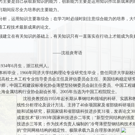
力主要是自己获取新知识的能力，创新能力主要是运用知识作出新成果的
习期间应尽全力培养的主要能力。
分析，运用知识主要靠综合；在学习时必须时刻注意综合能力的培养，大
看工程技术最新成果的论文。
须建立在有关知识的基础上，有关知识只有一直落实在行动上才能成为良
――沈祖炎寄语
34年6月生，浙江杭州人。
本科毕业，1966年同济大学结构理论专业研究生毕业，曾任同济大学副
国高校土木工程专业指导委员会主任及评估委员会主任、美国结构稳定研
导师，中国工程建设标准化协会薄壁型轻钢委员会副主任委员、中国工程
海金属结构行业协会副会长等。2005年当选为中国工程院院士。
沈祖炎教授自
1955
年起长期从事钢结构领域的科研、实践和
线性分析理论及设计方法。主持了
40
余项国家及省部级科研项目
能和试验研究，获国家级和省部级科技进步奖
31
项，发表论文
30
成套技术”获
1993
年国家科技进步二等奖；“新型空间结构的强度
技进步三等奖；作为技术负责人编制的“冷弯薄壁型钢结构技术规
的“空间网格结构的稳定性、极限承载力及合理形体的研