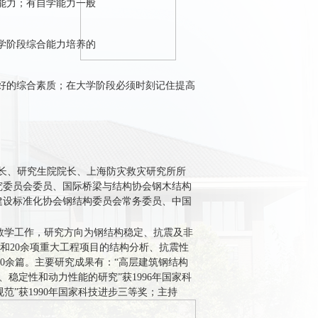
能力；有自学能力一般
学阶段综合能力培养的
好的综合素质；在大学阶段必须时刻记住提高
校长、研究生院院长、上海防灾救灾研究所所
究委员会委员、国际桥梁与结构协会钢木结构
建设标准化协会钢结构委员会常务委员、中国
教学工作，研究方向为钢结构稳定、抗震及非
和
20
余项重大工程项目的结构分析、抗震性
0
余篇。主要研究成果有：“高层建筑钢结构
、稳定性和动力性能的研究”获
1996
年国家科
范”获
1990
年国家科技进步三等奖；
主持